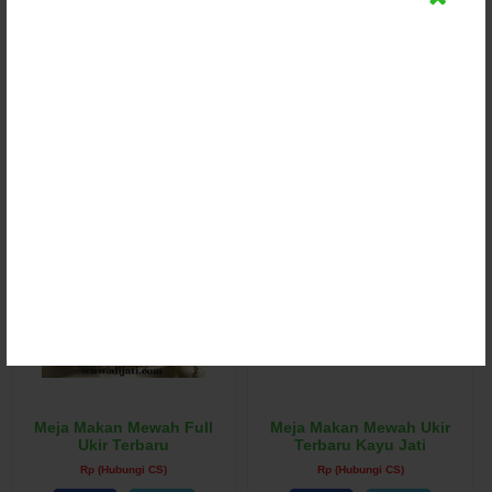
Set Meja Makan 6 Kursi
Meja Makan Cantik Simple
Putar Minimalis Kayu Jati
Kayu Jati
Perhutani
Rp (Hubungi CS)
Rp (Hubungi CS)
Detail
Detail
Chat
Chat
Meja Makan Mewah Full
Meja Makan Mewah Ukir
Ukir Terbaru
Terbaru Kayu Jati
Rp (Hubungi CS)
Rp (Hubungi CS)