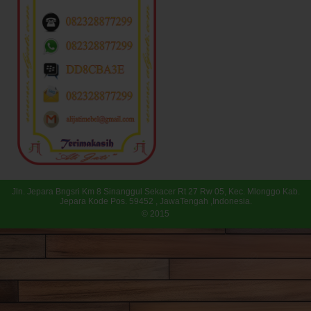
Jln. Jepara Bngsri Km 8 Sinanggul Sekacer Rt 27 Rw 05, Kec. Mlonggo Kab.
Jepara Kode Pos. 59452 , JawaTengah ,Indonesia.
© 2015