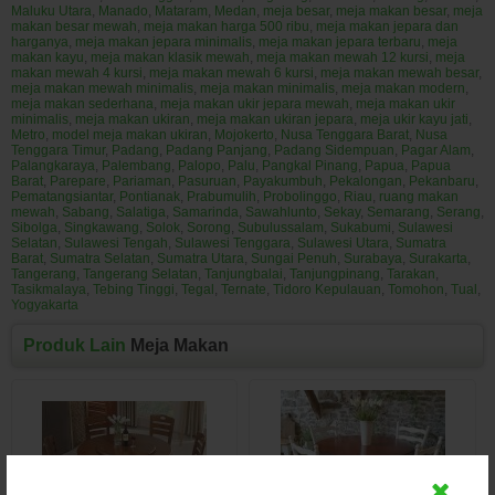
Maluku Utara
,
Manado
,
Mataram
,
Medan
,
meja besar
,
meja makan besar
,
meja
makan besar mewah
,
meja makan harga 500 ribu
,
meja makan jepara dan
harganya
,
meja makan jepara minimalis
,
meja makan jepara terbaru
,
meja
makan kayu
,
meja makan klasik mewah
,
meja makan mewah 12 kursi
,
meja
makan mewah 4 kursi
,
meja makan mewah 6 kursi
,
meja makan mewah besar
,
meja makan mewah minimalis
,
meja makan minimalis
,
meja makan modern
,
meja makan sederhana
,
meja makan ukir jepara mewah
,
meja makan ukir
minimalis
,
meja makan ukiran
,
meja makan ukiran jepara
,
meja ukir kayu jati
,
Metro
,
model meja makan ukiran
,
Mojokerto
,
Nusa Tenggara Barat
,
Nusa
Tenggara Timur
,
Padang
,
Padang Panjang
,
Padang Sidempuan
,
Pagar Alam
,
Palangkaraya
,
Palembang
,
Palopo
,
Palu
,
Pangkal Pinang
,
Papua
,
Papua
Barat
,
Parepare
,
Pariaman
,
Pasuruan
,
Payakumbuh
,
Pekalongan
,
Pekanbaru
,
Pematangsiantar
,
Pontianak
,
Prabumulih
,
Probolinggo
,
Riau
,
ruang makan
mewah
,
Sabang
,
Salatiga
,
Samarinda
,
Sawahlunto
,
Sekay
,
Semarang
,
Serang
,
Sibolga
,
Singkawang
,
Solok
,
Sorong
,
Subulussalam
,
Sukabumi
,
Sulawesi
Selatan
,
Sulawesi Tengah
,
Sulawesi Tenggara
,
Sulawesi Utara
,
Sumatra
Barat
,
Sumatra Selatan
,
Sumatra Utara
,
Sungai Penuh
,
Surabaya
,
Surakarta
,
Tangerang
,
Tangerang Selatan
,
Tanjungbalai
,
Tanjungpinang
,
Tarakan
,
Tasikmalaya
,
Tebing Tinggi
,
Tegal
,
Ternate
,
Tidoro Kepulauan
,
Tomohon
,
Tual
,
Yogyakarta
Produk Lain
Meja Makan