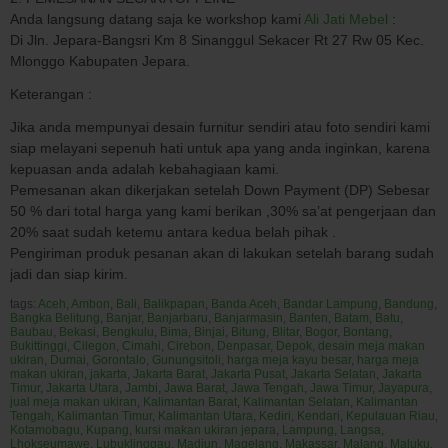
Anda langsung datang saja ke workshop kami
Ali Jati Mebel
:
Di Jln. Jepara-Bangsri Km 8 Sinanggul Sekacer Rt 27 Rw 05 Kec.
Mlonggo Kabupaten Jepara.
Keterangan :
Jika anda mempunyai desain furnitur sendiri atau foto sendiri kami
siap melayani sepenuh hati untuk apa yang anda inginkan, karena
kepuasan anda adalah kebahagiaan kami.
Pemesanan akan dikerjakan setelah Down Payment (DP) Sebesar
50 % dari total harga yang kami berikan ,30% sa’at pengerjaan dan
20% saat sudah ketemu antara kedua belah pihak .
Pengiriman produk pesanan akan di lakukan setelah barang sudah
jadi dan siap kirim.
tags:
Aceh
,
Ambon
,
Bali
,
Balikpapan
,
Banda Aceh
,
Bandar Lampung
,
Bandung
,
Bangka Belitung
,
Banjar
,
Banjarbaru
,
Banjarmasin
,
Banten
,
Batam
,
Batu
,
Baubau
,
Bekasi
,
Bengkulu
,
Bima
,
Binjai
,
Bitung
,
Blitar
,
Bogor
,
Bontang
,
Bukittinggi
,
Cilegon
,
Cimahi
,
Cirebon
,
Denpasar
,
Depok
,
desain meja makan
ukiran
,
Dumai
,
Gorontalo
,
Gunungsitoli
,
harga meja kayu besar
,
harga meja
makan ukiran
,
jakarta
,
Jakarta Barat
,
Jakarta Pusat
,
Jakarta Selatan
,
Jakarta
Timur
,
Jakarta Utara
,
Jambi
,
Jawa Barat
,
Jawa Tengah
,
Jawa Timur
,
Jayapura
,
jual meja makan ukiran
,
Kalimantan Barat
,
Kalimantan Selatan
,
Kalimantan
Tengah
,
Kalimantan Timur
,
Kalimantan Utara
,
Kediri
,
Kendari
,
Kepulauan Riau
,
Kotamobagu
,
Kupang
,
kursi makan ukiran jepara
,
Lampung
,
Langsa
,
Lhokseumawe
,
Lubuklinggau
,
Madiun
,
Magelang
,
Makassar
,
Malang
,
Maluku
,